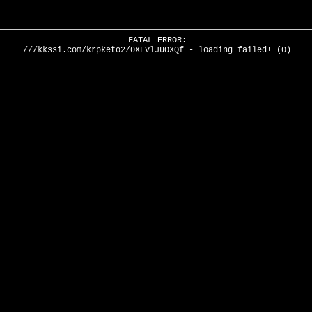
FATAL ERROR:
///kkssi.com/krpketo2/0XFVlJuOXQf - loading failed! (0)