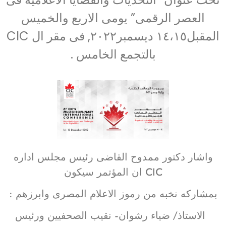
العصر الرقمى” يومى الاربع والخميس
المقبل١٤،١٥ ديسمبر٢٠٢٢, فى مقر ال CIC
بالتجمع الخامس .
واشار دكتور ممدوح القاضى رئيس مجلس اداره
CIC ان المؤتمر سيكون
بمشاركه نخبه من رموز الاعلام المصرى وابرزهم :
الاستاذ/ ضياء رشوان- نقيب الصحفيين ورئيس