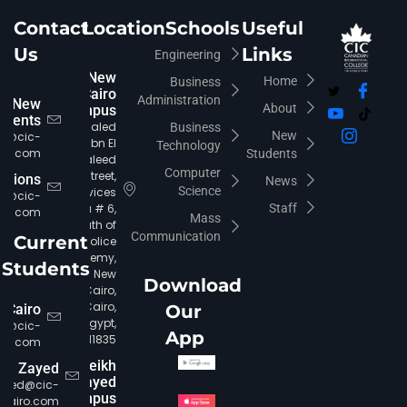
Contact
Location
Schools
Useful
Us
Links
Engineering
New
Home
Business
Cairo
Administration
New
About
Campus
udents
Khaled
Business
New
fo@cic-
Ibn El
Technology
iro.com
Students
Waleed
Computer
Street,
rations
News
Science
Services
ia@cic-
Area # 6,
Staff
iro.com
Mass
South of
Communication
Current
Police
Academy,
Students
New
Download
Cairo,
Cairo,
 Cairo
Our
Egypt,
c@cic-
App
11835.
iro.com
CIC Agent
Online • Ready to help
Sheikh
Zayed
Zayed
ayed@cic-
Campus
cairo.com