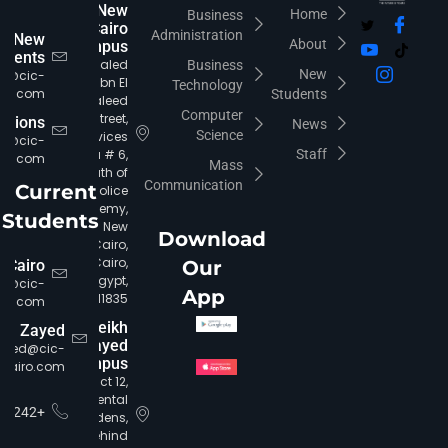
New
Home
Business
Cairo
Administration
New
About
Campus
udents
Khaled
Business
New
fo@cic-
Ibn El
Technology
iro.com
Students
Waleed
Computer
Street,
rations
News
Science
Services
ia@cic-
Area # 6,
Staff
iro.com
Mass
South of
Communication
Current
Police
Academy,
Students
New
Download
Cairo,
Cairo,
 Cairo
Our
Egypt,
c@cic-
App
11835.
iro.com
Sheikh
Zayed
Zayed
ayed@cic-
Campus
cairo.com
District 12,
Continental
+16242
Gardens,
behind
CIC Agent
Online • Ready to help