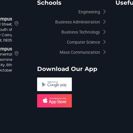
Schools
Usefu
Engineering
ampus
Business Administration
Street,
outh of
Business Technology
 Cairo,
, 11835.
Computer Science
ampus
Mass Communication
tinental
asmine
ty, 6th
Download Our App
October