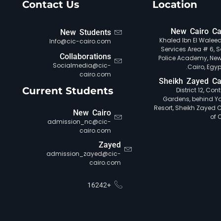
Contact Us
Location
New Cairo C
New Students
Khaled Ibn El Waleed 
Info@cic-cairo.com
Services Area # 6, S
Collaborations
Police Academy, New
Socialmedia@cic-
Cairo, Egypt
cairo.com
Sheikh Zayed C
Current Students
District 12, Con
Gardens, behind Y
Resort, Sheikh Zayed Ci
New Cairo
of 
admission_nc@cic-
cairo.com
Zayed
admission_zayed@cic-
cairo.com
+16242