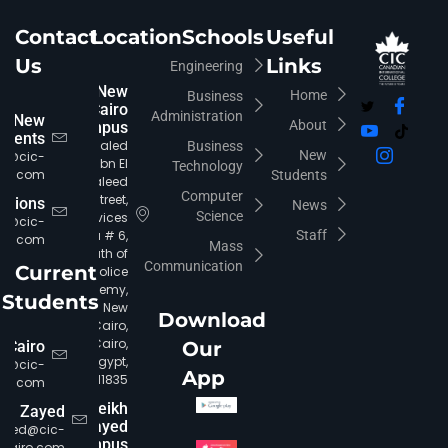
Contact
Location
Schools
Useful
Us
Links
Engineering
New
Home
Business
Cairo
Administration
New
About
Campus
udents
Khaled
Business
New
fo@cic-
Ibn El
Technology
iro.com
Students
Waleed
Computer
Street,
rations
News
Science
Services
ia@cic-
Area # 6,
Staff
iro.com
Mass
South of
Communication
Current
Police
Academy,
Students
New
Download
Cairo,
Cairo,
 Cairo
Our
Egypt,
c@cic-
App
11835.
iro.com
Sheikh
Zayed
Zayed
CIC Agent
Online • Ready to help
ayed@cic-
Campus
cairo.com