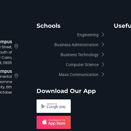
Schools
Usefu
Engineering
ampus
Business Administration
Street,
outh of
Business Technology
 Cairo,
, 11835.
Computer Science
ampus
Mass Communication
tinental
asmine
ty, 6th
Download Our App
October