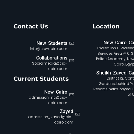
Contact Us
Location
New Cairo C
New Students
Khaled Ibn El Waleed 
Info@cic-cairo.com
Services Area # 6, S
Collaborations
Police Academy, New
Socialmedia@cic-
Cairo, Egypt
cairo.com
Sheikh Zayed C
Current Students
District 12, Con
Gardens, behind Y
Resort, Sheikh Zayed Ci
New Cairo
of 
admission_nc@cic-
cairo.com
Zayed
admission_zayed@cic-
cairo.com