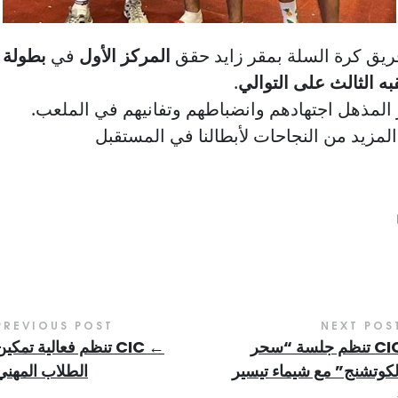
فريق كرة السلة بمقر زايد حقق
المركز الأول
في
بطولة ا
به الثالث على التوالي
.
المذهل اجتهادهم وانضباطهم وتفانيهم في الملعب.
لمزيد من النجاحات لأبطالنا في المستقبل
PREVIOUS POST
NEXT POS
CIC تنظم جلسة “سحر
←
CIC تنظم فعالية تمكين
لكوتشنج” مع شيماء تيسير
الطلاب المهني