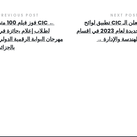
PREVIOUS POST
NEXT POS
تعلن الـ CIC تطبيق لوائح
←
CIC ﻓﻭﺯ ﻓﻳﻠﻡ 100
جديدة لعام 2023 في اقسام
ﻟﻁﻼﺏ ﺇﻋﻼﻡ ﺑﺟﺎﺋﺯﺓ ﻓﻲ
لهندسة والإدارة
→
ﻣﻬﺭﺟﺎﻥ ﺍﻟﺑﻭﺍﺑﺔ ﺍﻟﺭﻗﻣﻳﺔ ﺍﻟﺩﻭﻟﻲ
ﺑﺎﻟﺟﺯﺍﺋﺭ