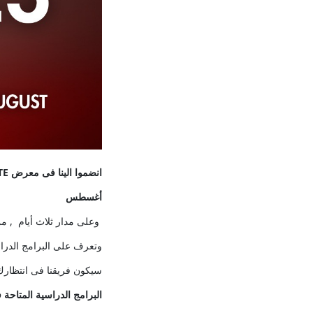
انضموا الينا فى معرض EDUGATE التعليمى فى الفترة من 30 يوليو الى 1
أغسطس
وعلى مدار ثلاث أيام , من
وتعرف على البرامج الدراسية الخاصة ب CIC #و الشهادة الك
سيكون فريقنا فى انتظارك
البرامج
الدراسية
المتاحة
ف