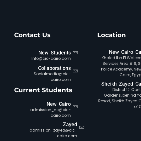
Contact Us
Location
New Cairo C
New Students
Khaled Ibn El Waleed 
Info@cic-cairo.com
Services Area # 6, S
Collaborations
Police Academy, New
Socialmedia@cic-
Cairo, Egypt
cairo.com
Sheikh Zayed C
Current Students
District 12, Con
Gardens, behind Y
Resort, Sheikh Zayed Ci
New Cairo
of 
admission_nc@cic-
cairo.com
Zayed
admission_zayed@cic-
cairo.com