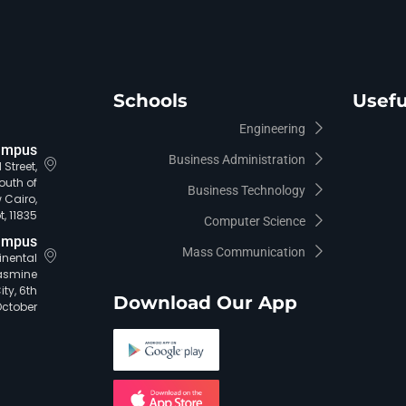
Schools
Usefu
Engineering
ampus
Business Administration
Street,
outh of
Business Technology
 Cairo,
, 11835.
Computer Science
ampus
Mass Communication
tinental
asmine
ty, 6th
Download Our App
October