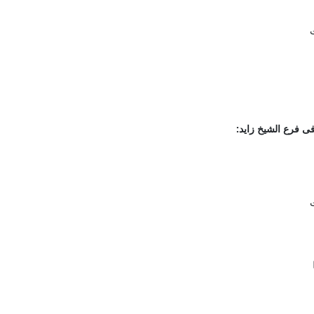
ت
ى
فرع
الشيخ
زايد
:
ت