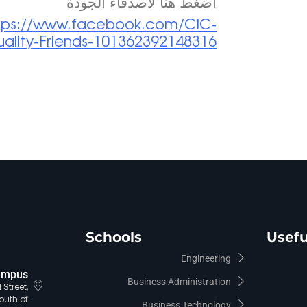
اضغط هنا لاصدقاء الجودة
tps
://www.facebook.com/CIC-
ity-Friends-101362392148316/
Schools
Usefu
Engineering
ampus
Business Administration
Street,
outh of
Business Technology