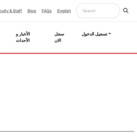
culty & Staff
Blog
FAQs
English
تسجيل الدخول
سجل
الأخبار و
الان
الأحداث
وح