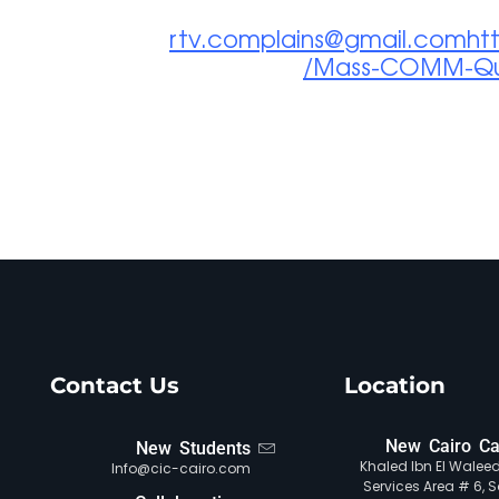
rtv.complains@gmail.comht
Mass-COMM-Qual
Contact Us
Location
New Cairo C
New Students
Khaled Ibn El Waleed 
Info@cic-cairo.com
Services Area # 6, S