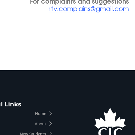
For complaints and suggestions
rtv.complains@gmail.com
l Links
Home
About
New Students