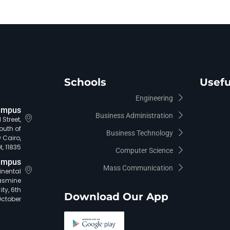
Schools
Usefu
Engineering
ampus
Business Administration
Street,
outh of
Business Technology
 Cairo,
, 11835.
Computer Science
ampus
Mass Communication
tinental
asmine
ty, 6th
Download Our App
October