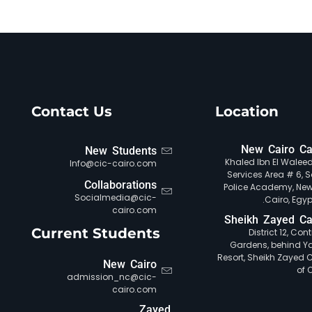
Contact Us
Location
New Cairo C
New Students
Khaled Ibn El Waleed 
Info@cic-cairo.com
Services Area # 6, S
Collaborations
Police Academy, New
Socialmedia@cic-
Cairo, Egypt
cairo.com
Sheikh Zayed C
Current Students
District 12, Con
Gardens, behind Y
Resort, Sheikh Zayed Ci
New Cairo
of 
admission_nc@cic-
cairo.com
Zayed