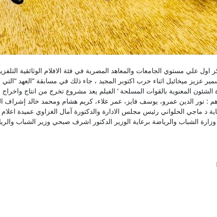
C اليوم بمركز اول علي مستوي الجامعات والمعاهد المصرية في فئة الافلام الوثائقية التلفز
ير عزيز ميخائيل اثناء حرب اكتوبر المجيد ، جاء ذلك في مسابقة “العهد “التي 
رة الشئون المعنوية بالقوات المسلحة ‘ الفيلم يعد مشروع تخرج من انتاج واخراج
ابعة اذاعة اعلام CIC وهم : نور الدين عمرو، يوسف فايز، عمر علاء، كريم هشام ومحمد خالد إشرا
ا وزارة الشباب والرياضة برعاية الوزير الدكتور اشرف صبحي وزير الشباب والري