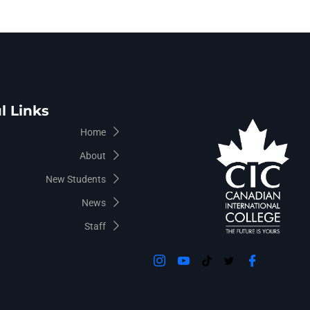
l Links
Home
About
New Students
News
Staff