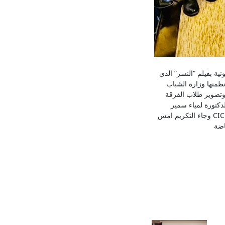
يونية بفيلم “النسر” الذي
نظمتها وزارة الشباب
 وتصوير طلاب الفرقة
ف الدكتورة لمياء سمير
والاستاذه سها عصام وبرعاية د ماجي الحلواني رئيس مجلس الادارة والدكتورة آمال الغزاوي عميدة اعلام CIC وجاء التكريم امس
اضة