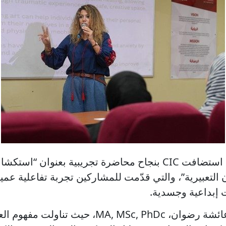
في 12 مايو 2026، استضافت CIC بنجاح محاضرة تجريبية بعنو
ن التعبيرية”، والتي قدّمت للمشاركين تجربة تفاعلية عم
إبداعية وجسدية.
قدّمت الجلسة أ. عائشة رضوان، MA, MSc, PhDc، حيث تنا