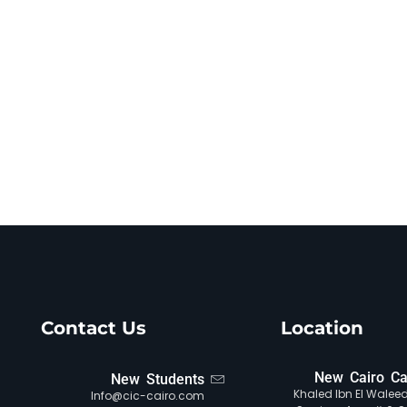
Contact Us
Location
New Cairo C
New Students
Khaled Ibn El Waleed 
Info@cic-cairo.com