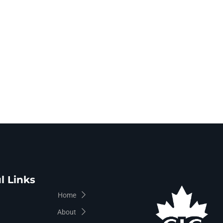
l Links
Home
About