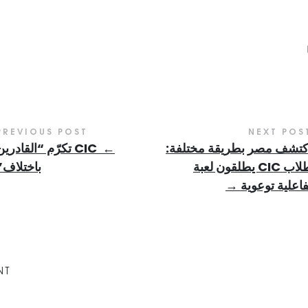
PREVIOUS POST
NEXT POS
كتشف مصر بطريقة مختلفة:
←
CIC تكرّم “القادري
طلاب CIC يطلقون لعبة
باختلاف”
فاعلية توعوية
→
NT