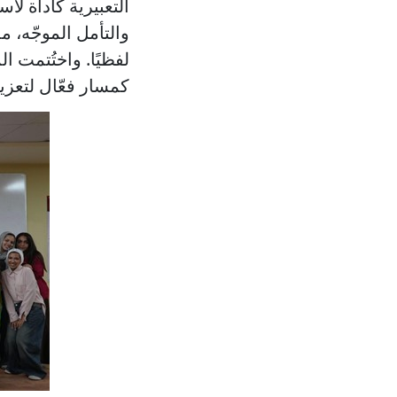
التعبيرية كأداة ل
والتأمل الموجّه، م
لفظيًا. واختُتمت ا
كمسار فعّال لتعز