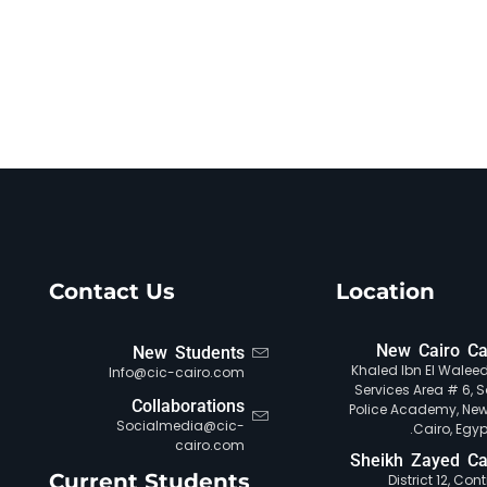
Contact Us
Location
New Cairo C
New Students
Khaled Ibn El Waleed 
Info@cic-cairo.com
Services Area # 6, S
Collaborations
Police Academy, New
Socialmedia@cic-
Cairo, Egypt
cairo.com
Sheikh Zayed C
Current Students
District 12, Con