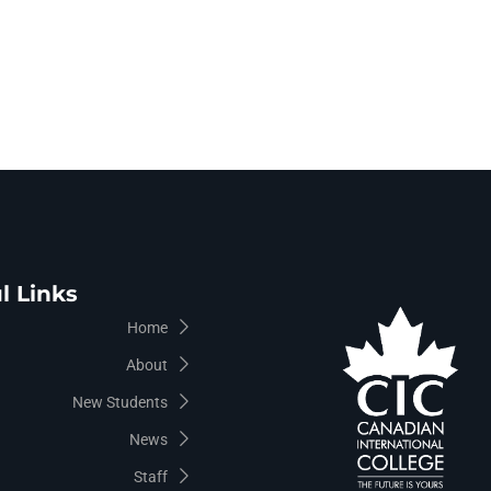
l Links
Home
About
New Students
News
Staff