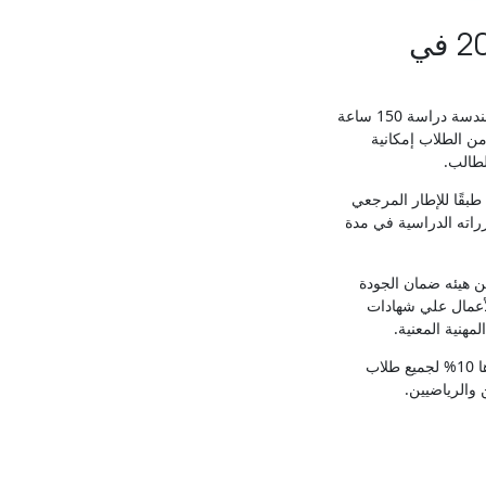
رسميًا .. تعلن الـ CIC تطبيق لوائح جديدة لعام 2023 في
أعلنت الـ CIC بالتجمع الخامس والشيخ زايد، تعديل اللوائح بمختلف تخصصاتها ، والتي تتيح للدارسين في هندسة دراسة 150 ساعة
من الطلاب إمكانية
مج إدارة الأعمال/ تكنولوجيا المعلومات قد اصبح ساعاته الدراسة 132 ساعة طبقًا للإطار المرجعي
رراته الدراسية في مدة
 من هيئه ضمان الجودة
لأعمال علي شهادات
مهنية المعنية.
وتقدم CIC منح وتخفيضات دراسية لطلاب الثانوية العامة خريجي العام الحالي 2023، بكافة البرامج قدرها 10% لجميع طلاب