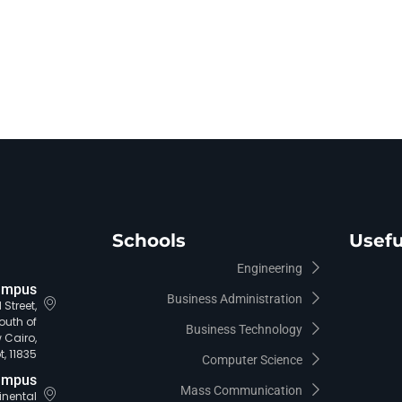
Schools
Usefu
Engineering
ampus
Business Administration
Street,
outh of
Business Technology
 Cairo,
, 11835.
Computer Science
ampus
Mass Communication
tinental