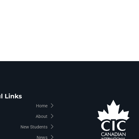
l Links
Home
About
New Students
News