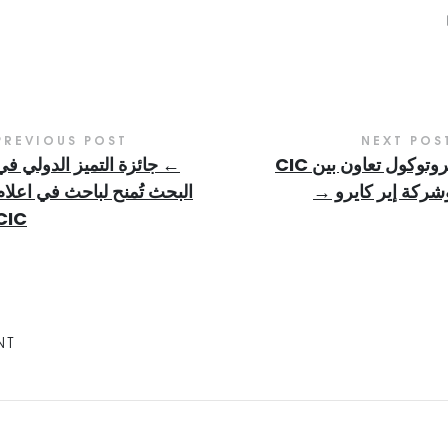
PREVIOUS POST
NEXT POS
بروتوكول تعاون بين CIC
←
جائزة التميز الدولي في
شركة إير كايرو
→
البحث تُمنح لباحث في اعلام
CIC
NT