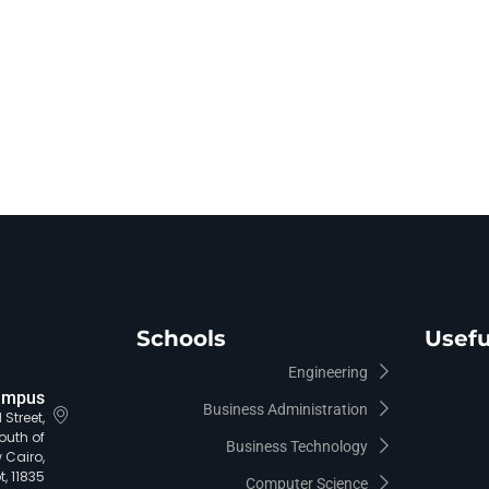
Schools
Usefu
Engineering
ampus
Business Administration
Street,
outh of
Business Technology
 Cairo,
, 11835.
Computer Science