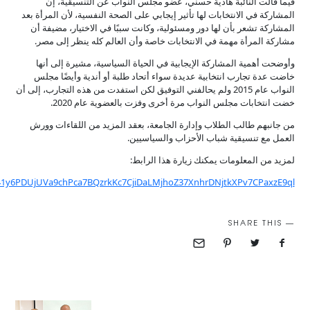
فيما قالت النائبة هادية حسني، عضو مجلس النواب عن التنسيقية، إن
المشاركة في الانتخابات لها تأثير إيجابي على الصحة النفسية، لأن المرأة بعد
المشاركة تشعر بأن لها دور ومسئولية، وكانت سببًا في الاختيار، مضيفة أن
مشاركة المرأة مهمة في الانتخابات خاصة وأن العالم كله ينظر إلى مصر.
وأوضحت أهمية المشاركة الإيجابية في الحياة السياسية، مشيرة إلى أنها
خاضت عدة تجارب انتخابية عديدة سواء أتحاد طلبة أو أندية وأيضًا مجلس
النواب عام 2015 ولم يحالفني التوفيق لكن استفدت من هذه التجارب، إلى أن
خضت انتخابات مجلس النواب مرة أخرى وفزت بالعضوية عام 2020.
من جانبهم طالب الطلاب وإدارة الجامعة، بعقد المزيد من اللقاءات وورش
العمل مع تنسيقية شباب الأحزاب والسياسيين.
لمزيد من المعلومات يمكنك زيارة هذا الرابط:
Tk41y6PDUjUVa9chPca7BQzrkKc7CjiDaLMjhoZ37XnhrDNjtkXPv7CPaxzE9ql
SHARE THIS