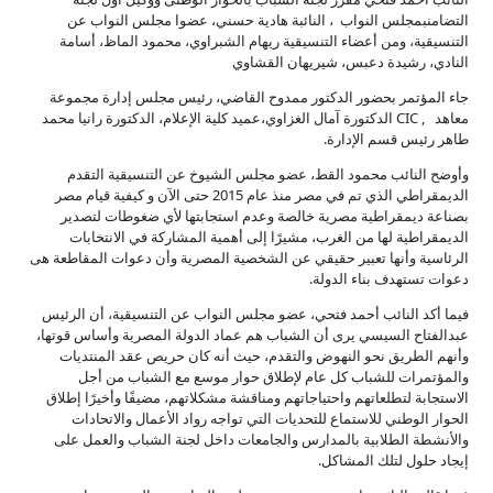
التضامنبمجلس النواب ، النائبة هادية حسني، عضوا مجلس النواب عن
التنسيقية، ومن أعضاء التنسيقية ريهام الشبراوي، محمود الماظ، أسامة
النادي، رشيدة دعبس، شيريهان القشاوي
جاء المؤتمر بحضور الدكتور ممدوح القاضي، رئيس مجلس إدارة مجموعة
معاهد , CIC الدكتورة آمال الغزاوي،عميد كلية الإعلام، الدكتورة رانيا محمد
طاهر رئيس قسم الإدارة.
وأوضح النائب محمود القط، عضو مجلس الشيوخ عن التنسيقية التقدم
الديمقراطي الذي تم في مصر منذ عام 2015 حتى الآن و كيفية قيام مصر
بصناعة ديمقراطية مصرية خالصة وعدم استجابتها لأي ضغوطات لتصدير
الديمقراطية لها من الغرب، مشيرًا إلى أهمية المشاركة في الانتخابات
الرئاسية وأنها تعبير حقيقي عن الشخصية المصرية وأن دعوات المقاطعة هى
دعوات تستهدف بناء الدولة.
فيما أكد النائب أحمد فتحي، عضو مجلس النواب عن التنسيقية، أن الرئيس
عبدالفتاح السيسي يرى أن الشباب هم عماد الدولة المصرية وأساس قوتها،
وأنهم الطريق نحو النهوض والتقدم، حيث أنه كان حريص عقد المنتديات
والمؤتمرات للشباب كل عام لإطلاق حوار موسع مع الشباب من أجل
الاستجابة لتطلعاتهم واحتياجاتهم ومناقشة مشكلاتهم، مضيفًا وأخيرًا إطلاق
الحوار الوطني للاستماع للتحديات التي تواجه رواد الأعمال والاتحادات
والأنشطة الطلابية بالمدارس والجامعات داخل لجنة الشباب والعمل على
إيجاد حلول لتلك المشاكل.