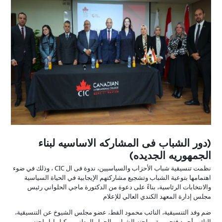
(دور الشباب فى المشاركه الاساسيه لبناء
الجمهوريه الجديده)
نظمت تنسيقية شباب الأحزاب والسياسيين، ندوة فى ال CIC ، وذلك في ضوء
اهتمامها بتوعية الشباب وتشجيع مشاركتهم الإيجابية في الحياة السياسية
والانتخابات الرئاسية، بناءً على دعوة من الدكتورة ماجي الحلواني رئيس
مجلس إدارة المعهد الكندي العالي للإعلام
ضم وفد التنسيقية، النائب محمود القط، عضو مجلس الشيوخ عن التنسيقية،
النائب أحمد فتحي مقرر لجنه الشباب بالحوار الوطنى ووكيل اول لجنه