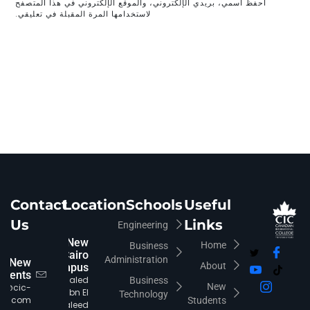
احفظ اسمي، بريدي الإلكتروني، والموقع الإلكتروني في هذا المتصفح
لاستخدامها المرة المقبلة في تعليقي.
Contact
Location
Schools
Useful
Us
Links
Engineering
New
Home
Business
Cairo
Administration
New
About
Campus
udents
Khaled
Business
New
fo@cic-
Ibn El
Technology
iro.com
Students
Waleed