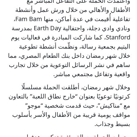
واعتمدت الحملة على التفاعل المباشر مع
الأطفال والأهالي من خلال ورش عمل وأنشطة
تفاعلية أُقيمت في عدة أماكن، منها Fam Bam،
ونادي وادي دجلة، واحتفالية Earth Day بمدرسة
Stanford، كما شاركت المبادرة في فعاليات يوم
اليتيم بجمعية رسالة، ونظّمت أنشطة تطوعية
خلال شهر رمضان داخل بنك الطعام المصري، مما
ساهم في نشر الرسائل التوعوية من خلال تجارب
واقعية وتفاعل مجتمعي مباشر.
وخلال شهر رمضان، أطلقت الحملة مسلسلًا
كرتونيًا توعويًا بعنوان “خارج نطاق اللعبة” بالتعاون
مع “مناكيش”، حيث قدمت شخصية “موجو”
مواقف يومية قريبة من الأطفال والأسر بأسلوب
بسيط وجذاب.
وحملت الحملة رسالة مؤثرة تعكس هدفها